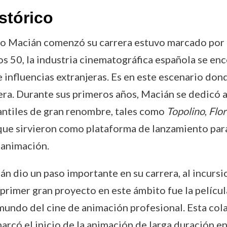
stórico
sco Macián comenzó su carrera estuvo marcado por
ños 50, la industria cinematográfica española se en
nfluencias extranjeras. Es en este escenario donde
era. Durante sus primeros años, Macián se dedicó a
fantiles de gran renombre, tales como
Topolino
,
Flor
que sirvieron como plataforma de lanzamiento para
 animación.
 dio un paso importante en su carrera, al incursi
primer gran proyecto en este ámbito fue la pelícu
 mundo del cine de animación profesional. Esta col
marcó el inicio de la animación de larga duración en