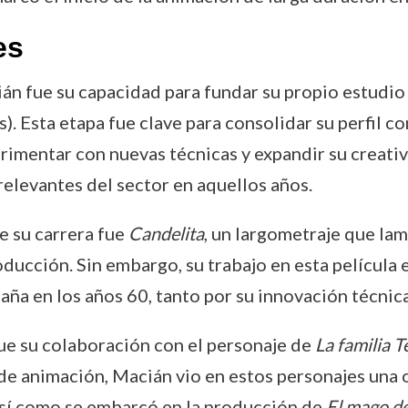
es
án fue su capacidad para fundar su propio estudio 
). Esta etapa fue clave para consolidar su perfil c
erimentar con nuevas técnicas y expandir su creativ
relevantes del sector en aquellos años.
e su carrera fue
Candelita
, un largometraje que l
oducción. Sin embargo, su trabajo en esta película
aña en los años 60, tanto por su innovación técnic
ue su colaboración con el personaje de
La familia T
de animación, Macián vio en estos personajes una 
así como se embarcó en la producción de
El mago de