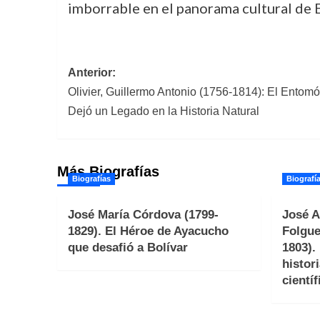
imborrable en el panorama cultural de 
Navegación
Anterior:
Olivier, Guillermo Antonio (1756-1814): El Entom
de
Dejó un Legado en la Historia Natural
entradas
Más Biografías
Biografías
Biografí
José María Córdova (1799-
José A
1829). El Héroe de Ayacucho
Folgue
que desafió a Bolívar
1803).
histori
científ