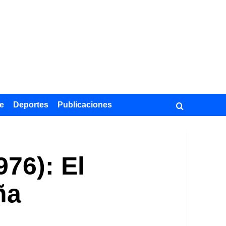
e
Deportes
Publicaciones
76): El
ña