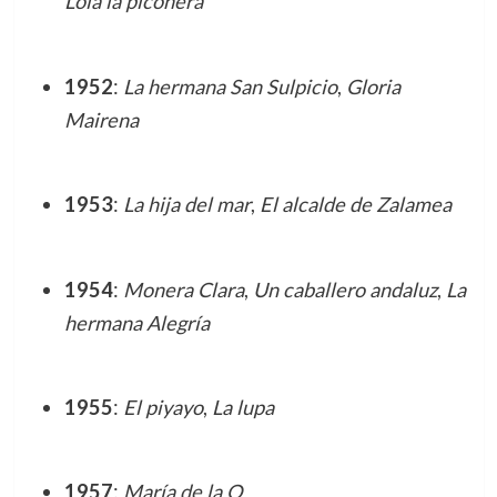
Lola la piconera
1952
:
La hermana San Sulpicio
,
Gloria
Mairena
1953
:
La hija del mar
,
El alcalde de Zalamea
1954
:
Monera Clara
,
Un caballero andaluz
,
La
hermana Alegría
1955
:
El piyayo
,
La lupa
1957
:
María de la O