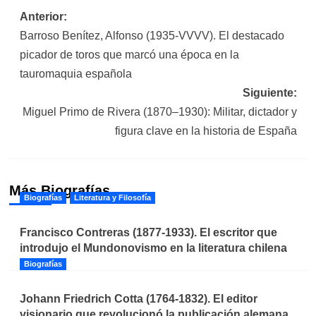
Navegación
Anterior:
Barroso Benítez, Alfonso (1935-VVVV). El destacado
de
picador de toros que marcó una época en la
entradas
tauromaquia española
Siguiente:
Miguel Primo de Rivera (1870–1930): Militar, dictador y
figura clave en la historia de España
Más Biografías
Biografías
Literatura y Filosofía
Francisco Contreras (1877-1933). El escritor que
introdujo el Mundonovismo en la literatura chilena
Biografías
Johann Friedrich Cotta (1764-1832). El editor
visionario que revolucionó la publicación alemana