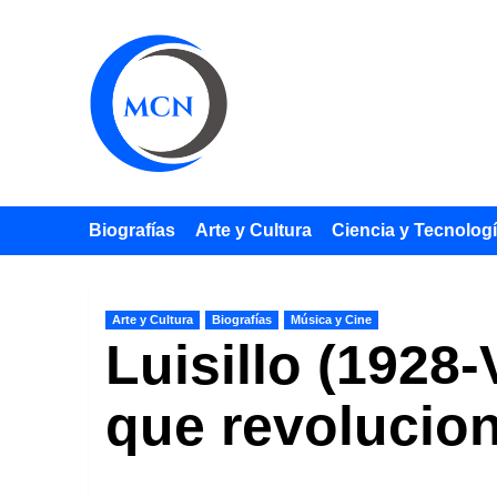
Saltar
al
contenido
Biografías
Arte y Cultura
Ciencia y Tecnolog
Arte y Cultura
Biografías
Música y Cine
Luisillo (1928
que revolucio