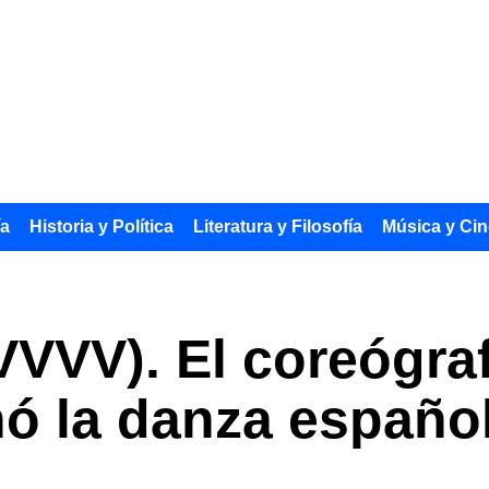
ía
Historia y Política
Literatura y Filosofía
Música y Cin
-VVVV). El coreógr
nó la danza españo