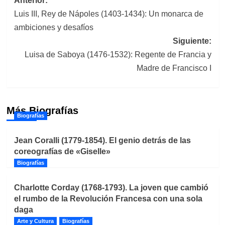
Navegación
Anterior:
Luis III, Rey de Nápoles (1403-1434): Un monarca de
de
ambiciones y desafíos
entradas
Siguiente:
Luisa de Saboya (1476-1532): Regente de Francia y
Madre de Francisco I
Más Biografías
Biografías
Jean Coralli (1779-1854). El genio detrás de las
coreografías de «Giselle»
Biografías
Charlotte Corday (1768-1793). La joven que cambió
el rumbo de la Revolución Francesa con una sola
daga
Arte y Cultura
Biografías