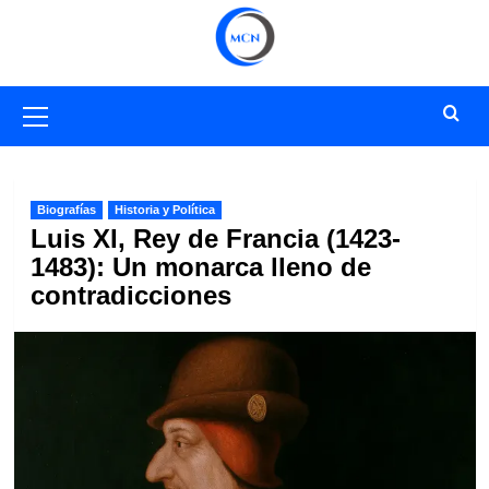
Saltar
al
contenido
Menú
primario
Biografías
Historia y Política
Luis XI, Rey de Francia (1423-
1483): Un monarca lleno de
contradicciones