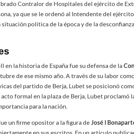
brado Contralor de Hospitales del ejército de Ex
ona, ya que se le ordenó al Intendente del ejército
 situación política de la época y de la desconfian
es
l en la historia de España fue su defensa de la
Con
octubre de ese mismo año. A través de su labor como
vicas del partido de Berja, Lubet se posicionó co
 acto formal en la plaza de Berja, Lubet proclamó
mportancia para la nación.
fue un firme opositor a la figura de
José I Bonapart
biertamente en sus escritos. En un artículo public