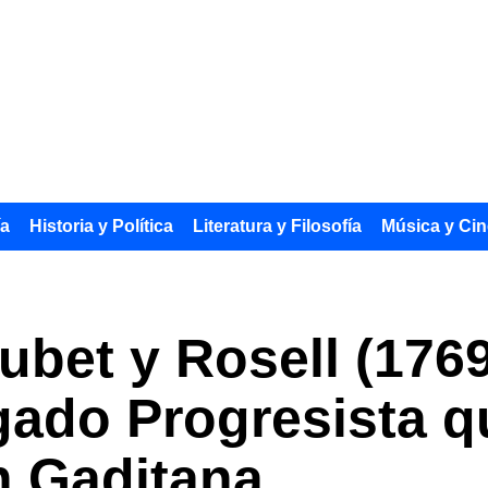
ía
Historia y Política
Literatura y Filosofía
Música y Cin
bet y Rosell (1769
ogado Progresista 
n Gaditana