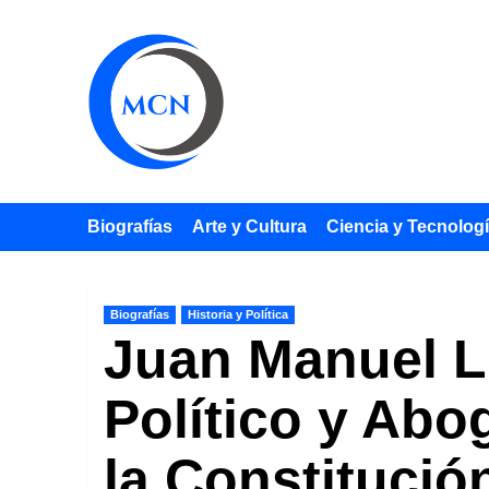
Saltar
al
contenido
Biografías
Arte y Cultura
Ciencia y Tecnolog
Biografías
Historia y Política
Juan Manuel Lu
Político y Ab
la Constitució