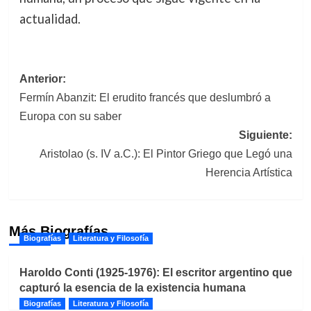
actualidad.
Navegación
Anterior:
Fermín Abanzit: El erudito francés que deslumbró a
de
Europa con su saber
entradas
Siguiente:
Aristolao (s. IV a.C.): El Pintor Griego que Legó una
Herencia Artística
Más Biografías
Biografías
Literatura y Filosofía
Haroldo Conti (1925-1976): El escritor argentino que
capturó la esencia de la existencia humana
Biografías
Literatura y Filosofía