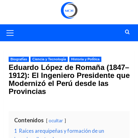
Saltar
al
contenido
Menú
primario
Biografías
Ciencia y Tecnología
Historia y Política
Eduardo López de Romaña (1847–
1912): El Ingeniero Presidente que
Modernizó el Perú desde las
Provincias
Contenidos
ocultar
1
Raíces arequipeñas y formación de un