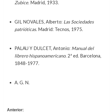
Zubice
. Madrid, 1933.
GIL NOVALES, Alberto:
Las Sociedades
patrióticas
. Madrid: Tecnos, 1975.
PALAU Y DULCET, Antonio:
Manual del
librero hispanoamericano
. 2ª ed. Barcelona,
1848-1977.
A. G. N.
Navegación
Anterior: