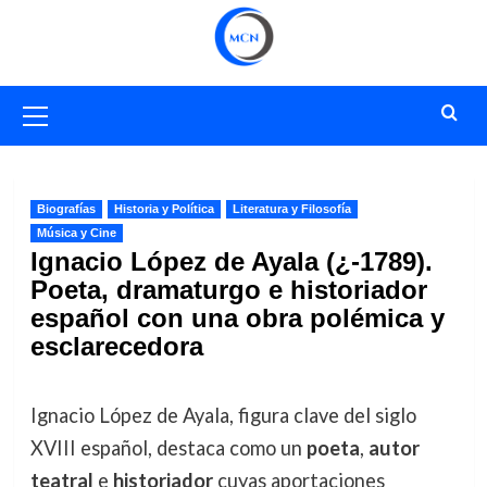
Saltar
al
contenido
Menú
primario
Biografías
Historia y Política
Literatura y Filosofía
Música y Cine
Ignacio López de Ayala (¿-1789).
Poeta, dramaturgo e historiador
español con una obra polémica y
esclarecedora
Ignacio López de Ayala, figura clave del siglo
XVIII español, destaca como un
poeta
,
autor
teatral
e
historiador
cuyas aportaciones