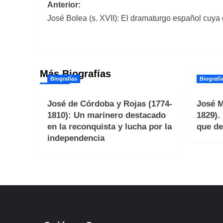
Navegación
Anterior:
José Bolea (s. XVII): El dramaturgo español cuya 
de
entradas
Más Biografías
Biografías
Biografí
José de Córdoba y Rojas (1774-
José M
1810): Un marinero destacado
1829).
en la reconquista y lucha por la
que de
independencia