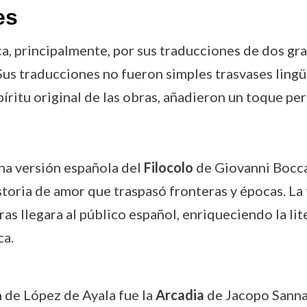
es
a, principalmente, por sus traducciones de dos gr
us traducciones no fueron simples trasvases lingü
íritu original de las obras, añadieron un toque per
una versión española del
Filocolo
de Giovanni Boccac
istoria de amor que traspasó fronteras y épocas. L
as llegara al público español, enriqueciendo la lit
ca.
n de López de Ayala fue la
Arcadia
de Jacopo Sannaz