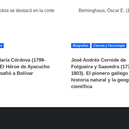
obra se destacó en la corte
Berninghaus, Óscar E. (
as
Biografías
Ciencia y Tecnología
aría Córdova (1799-
José Andrés Cornide de
 El Héroe de Ayacucho
Folgueira y Saavedra (17
safió a Bolívar
1803). El pionero gallego 
historia natural y la geog
científica