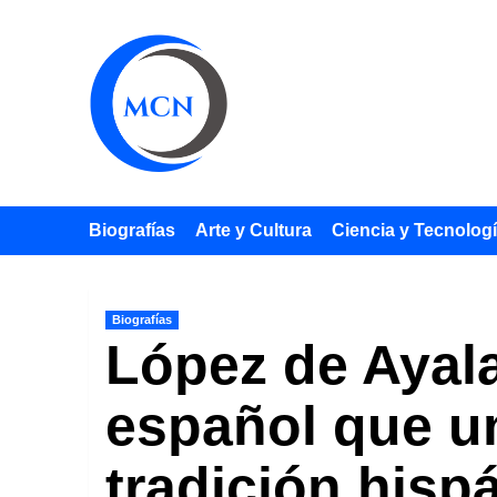
Saltar
al
contenido
Biografías
Arte y Cultura
Ciencia y Tecnolog
Biografías
López de Ayala,
español que uni
tradición hisp