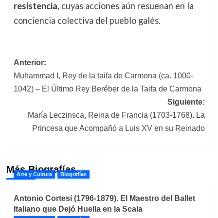
resistencia
, cuyas acciones aún resuenan en la
conciencia colectiva del pueblo galés.
Navegación
Anterior:
Muhammad I, Rey de la taifa de Carmona (ca. 1000-
de
1042) – El Último Rey Beréber de la Taifa de Carmona
entradas
Siguiente:
María Leczinsca, Reina de Francia (1703-1768). La
Princesa que Acompañó a Luis XV en su Reinado
Más Biografías
Arte y Cultura
Biografías
Antonio Cortesi (1796-1879). El Maestro del Ballet
Italiano que Dejó Huella en la Scala