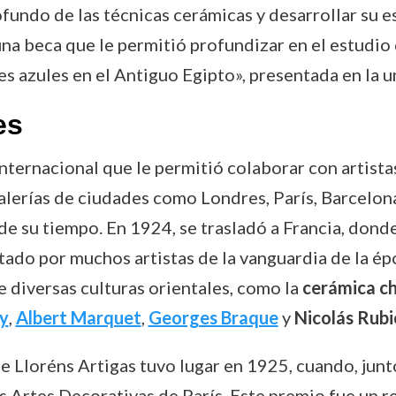
fundo de las técnicas cerámicas y desarrollar su es
una beca que le permitió profundizar en el estudio
es azules en el Antiguo Egipto», presentada en la u
es
internacional que le permitió colaborar con artist
 galerías de ciudades como Londres, París, Barcel
e su tiempo. En 1924, se trasladó a Francia, donde
tado por muchos artistas de la vanguardia de la épo
 diversas culturas orientales, como la
cerámica c
y
,
Albert Marquet
,
Georges Braque
y
Nicolás Rubi
e Lloréns Artigas tuvo lugar en 1925, cuando, junt
as Artes Decorativas de París. Este premio fue un r