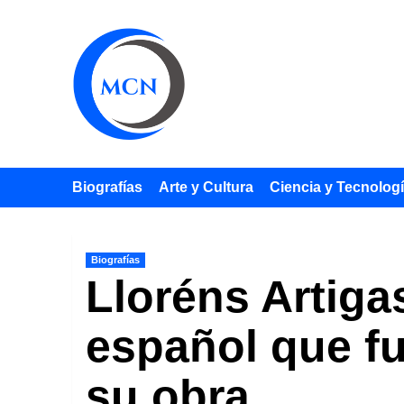
Saltar
al
contenido
Biografías
Arte y Cultura
Ciencia y Tecnolog
Biografías
Lloréns Artiga
español que fu
su obra