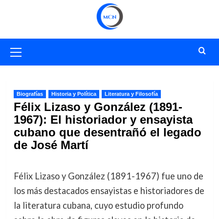
Saltar
al
contenido
Menú
primario
Biografías
Historia y Política
Literatura y Filosofía
Félix Lizaso y González (1891-
1967): El historiador y ensayista
cubano que desentrañó el legado
de José Martí
Félix Lizaso y González (1891-1967) fue uno de
los más destacados ensayistas e historiadores de
la literatura cubana, cuyo estudio profundo