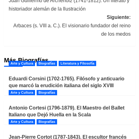
Juan Guillermo de Archenolz (1741-1812): Un literato y
de
historiador alemán de la Ilustración
entradas
Siguiente:
Arbaces (s. VIII a. C.). El visionario fundador del reino
de los medos
Más Biografías
Arte y Cultura
Biografías
Literatura y Filosofía
Eduardi Corsini (1702-1765). Filósofo y anticuario
que marcó la erudición italiana del siglo XVIII
Arte y Cultura
Biografías
Antonio Cortesi (1796-1879). El Maestro del Ballet
Italiano que Dejó Huella en la Scala
Arte y Cultura
Biografías
Jean-Pierre Cortot (1787-1843). El escultor francés