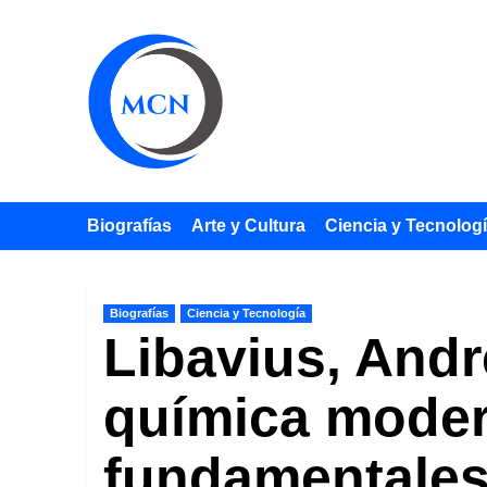
Saltar
al
contenido
Biografías
Arte y Cultura
Ciencia y Tecnolog
Biografías
Ciencia y Tecnología
Libavius, Andr
química moder
fundamentale