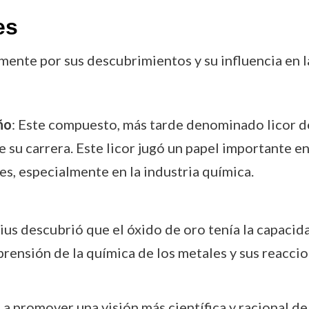
es
ente por sus descubrimientos y su influencia en l
ño
: Este compuesto, más tarde denominado licor de
su carrera. Este licor jugó un papel importante en
nes, especialmente en la industria química.
vius descubrió que el óxido de oro tenía la capacida
mprensión de la química de los metales y sus reacc
ó a promover una visión más científica y racional d