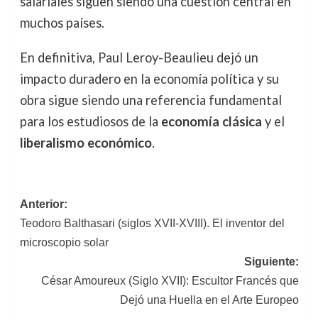
salariales siguen siendo una cuestión central en
muchos países.
En definitiva, Paul Leroy-Beaulieu dejó un
impacto duradero en la economía política y su
obra sigue siendo una referencia fundamental
para los estudiosos de la
economía clásica
y el
liberalismo económico
.
Navegación
Anterior:
Teodoro Balthasari (siglos XVII-XVIII). El inventor del
de
microscopio solar
entradas
Siguiente:
César Amoureux (Siglo XVII): Escultor Francés que
Dejó una Huella en el Arte Europeo