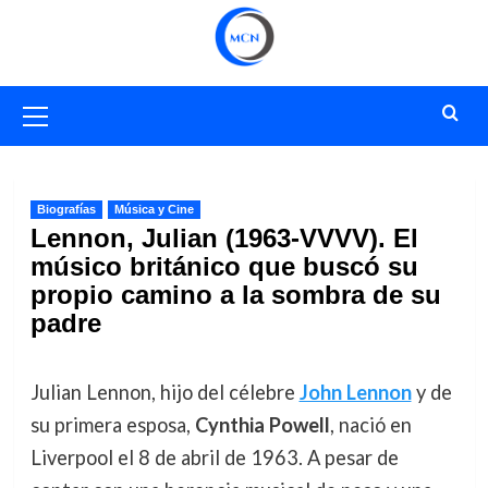
Saltar
al
contenido
Menú
primario
Biografías
Música y Cine
Lennon, Julian (1963-VVVV). El
músico británico que buscó su
propio camino a la sombra de su
padre
Julian Lennon, hijo del célebre
John Lennon
y de
su primera esposa,
Cynthia Powell
, nació en
Liverpool el 8 de abril de 1963. A pesar de