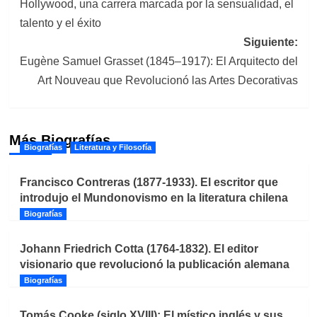
Hollywood, una carrera marcada por la sensualidad, el
entradas
talento y el éxito
Siguiente:
Eugène Samuel Grasset (1845–1917): El Arquitecto del
Art Nouveau que Revolucionó las Artes Decorativas
Más Biografías
Biografías
Literatura y Filosofía
Francisco Contreras (1877-1933). El escritor que
introdujo el Mundonovismo en la literatura chilena
Biografías
Johann Friedrich Cotta (1764-1832). El editor
visionario que revolucionó la publicación alemana
Biografías
Tomás Cooke (siglo XVIII): El místico inglés y sus