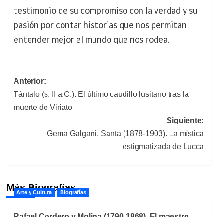
testimonio de su compromiso con la verdad y su
pasión por contar historias que nos permitan
entender mejor el mundo que nos rodea.
Navegación
Anterior:
Tántalo (s. II a.C.): El último caudillo lusitano tras la
de
muerte de Viriato
entradas
Siguiente:
Gema Galgani, Santa (1878-1903). La mística
estigmatizada de Lucca
Más Biografías
Arte y Cultura
Biografías
Rafael Cordero y Molina (1790-1868). El maestro