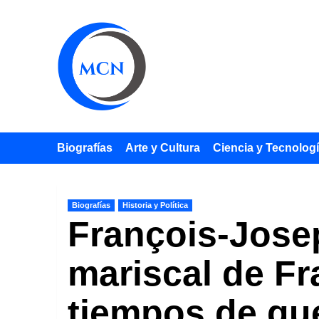
Saltar
al
contenido
Biografías
Arte y Cultura
Ciencia y Tecnolog
Biografías
Historia y Política
François-Jose
mariscal de Fr
tiempos de gu