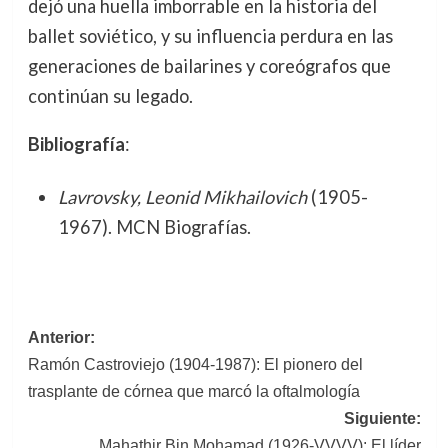
dejó una huella imborrable en la historia del
ballet soviético, y su influencia perdura en las
generaciones de bailarines y coreógrafos que
continúan su legado.
Bibliografía
:
Lavrovsky, Leonid Mikhailovich
(1905-
1967). MCN Biografías.
Navegación
Anterior:
Ramón Castroviejo (1904-1987): El pionero del
de
trasplante de córnea que marcó la oftalmología
entradas
Siguiente:
Mahathir Bin Mohamad (1926-VVVV): El líder