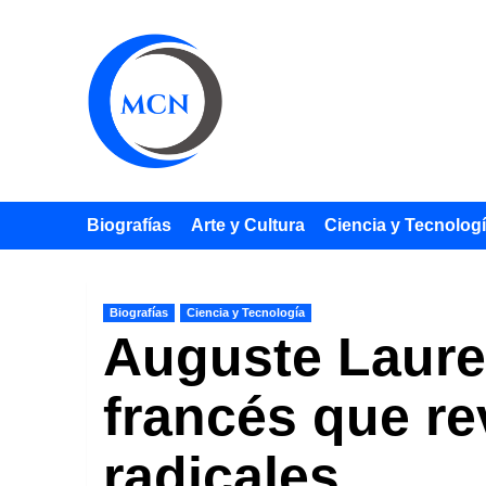
Saltar
al
contenido
Biografías
Arte y Cultura
Ciencia y Tecnolog
Biografías
Ciencia y Tecnología
Auguste Lauren
francés que re
radicales