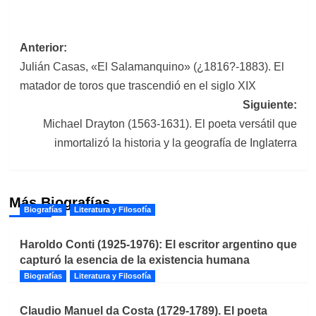
Navegación
Anterior:
Julián Casas, «El Salamanquino» (¿1816?-1883). El
de
matador de toros que trascendió en el siglo XIX
entradas
Siguiente:
Michael Drayton (1563-1631). El poeta versátil que
inmortalizó la historia y la geografía de Inglaterra
Más Biografías
Biografías
Literatura y Filosofía
Haroldo Conti (1925-1976): El escritor argentino que
capturó la esencia de la existencia humana
Biografías
Literatura y Filosofía
Claudio Manuel da Costa (1729-1789). El poeta