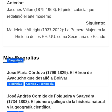
Navegación
Anterior:
Jacques Villon (1875-1963). El pintor cubista que
de
redefinió el arte moderno
entradas
Siguiente:
Madeleine Albright (1937-2022): La Primera Mujer en la
Historia de los EE. UU. como Secretaria de Estado
Más Biografías
Biografías
José María Córdova (1799-1829). El Héroe de
Ayacucho que desafió a Bolívar
Biografías
Ciencia y Tecnología
José Andrés Cornide de Folgueira y Saavedra
(1734-1803). El pionero gallego de la historia natural
y la geografía científica