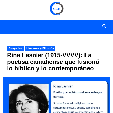
Saltar
al
contenido
Menú
primario
Biografías
Literatura y Filosofía
Rina Lasnier (1915-VVVV): La
poetisa canadiense que fusionó
lo bíblico y lo contemporáneo