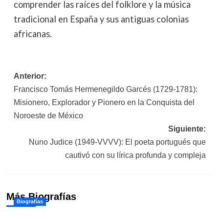
comprender las raíces del folklore y la música
tradicional en España y sus antiguas colonias
africanas.
Navegación
Anterior:
Francisco Tomás Hermenegildo Garcés (1729-1781):
de
Misionero, Explorador y Pionero en la Conquista del
entradas
Noroeste de México
Siguiente:
Nuno Judice (1949-VVVV): El poeta portugués que
cautivó con su lírica profunda y compleja
Más Biografías
Biografías