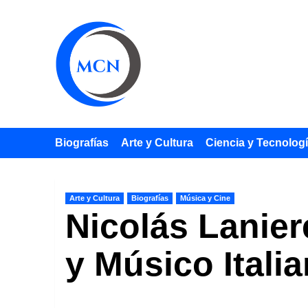
Saltar
al
contenido
Biografías
Arte y Cultura
Ciencia y Tecnolog
Arte y Cultura
Biografías
Música y Cine
Nicolás Lanier
y Músico Italia