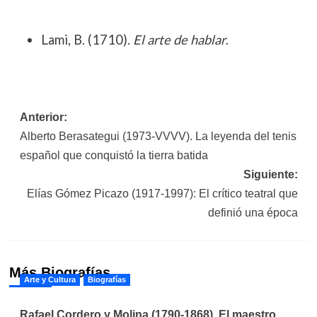
Lami, B. (1710).
El arte de hablar
.
Navegación
Anterior:
Alberto Berasategui (1973-VVVV). La leyenda del tenis
de
español que conquistó la tierra batida
entradas
Siguiente:
Elías Gómez Picazo (1917-1997): El crítico teatral que
definió una época
Más Biografías
Arte y Cultura
Biografías
Rafael Cordero y Molina (1790-1868). El maestro