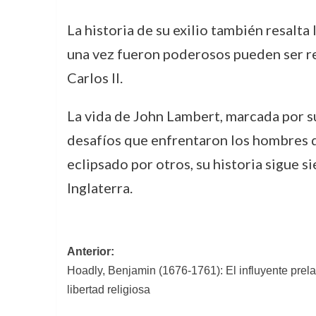
La historia de su exilio también resalt
una vez fueron poderosos pueden ser red
Carlos II.
La vida de John Lambert, marcada por sus
desafíos que enfrentaron los hombres d
eclipsado por otros, su historia sigue s
Inglaterra.
Navegación
Anterior:
Hoadly, Benjamin (1676-1761): El influyente prela
de
libertad religiosa
entradas