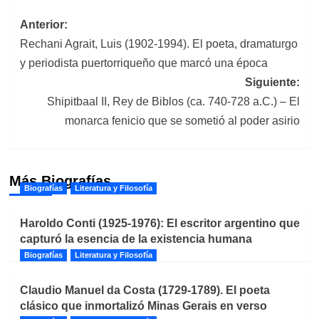
Navegación
Anterior:
Rechani Agrait, Luis (1902-1994). El poeta, dramaturgo
de
y periodista puertorriqueño que marcó una época
entradas
Siguiente:
Shipitbaal II, Rey de Biblos (ca. 740-728 a.C.) – El
monarca fenicio que se sometió al poder asirio
Más Biografías
Biografías
Literatura y Filosofía
Haroldo Conti (1925-1976): El escritor argentino que
capturó la esencia de la existencia humana
Biografías
Literatura y Filosofía
Claudio Manuel da Costa (1729-1789). El poeta
clásico que inmortalizó Minas Gerais en verso