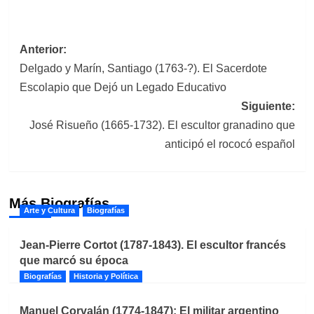
Navegación
Anterior:
Delgado y Marín, Santiago (1763-?). El Sacerdote
de
Escolapio que Dejó un Legado Educativo
entradas
Siguiente:
José Risueño (1665-1732). El escultor granadino que
anticipó el rococó español
Más Biografías
Arte y Cultura
Biografías
Jean-Pierre Cortot (1787-1843). El escultor francés
que marcó su época
Biografías
Historia y Política
Manuel Corvalán (1774-1847): El militar argentino