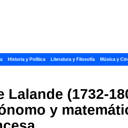
ía
Historia y Política
Literatura y Filosofía
Música y Cin
 Lalande (1732-180
rónomo y matemáti
ancesa