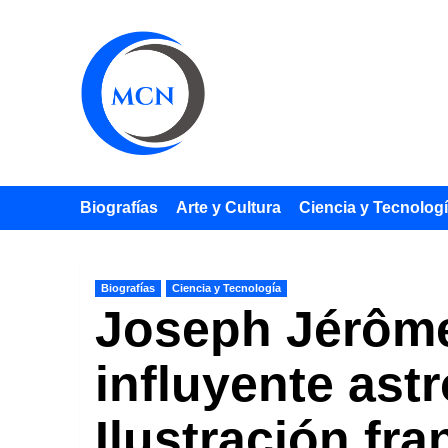
Saltar
al
contenido
Biografías
Arte y Cultura
Ciencia y Tecnolog
Biografías
Ciencia y Tecnología
Joseph Jérôme
influyente ast
Ilustración fr