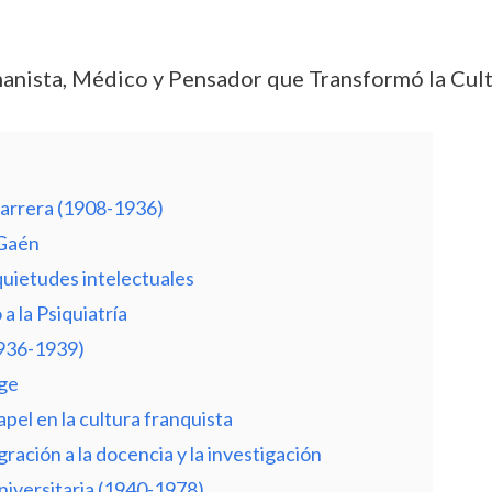
nista, Médico y Pensador que Transformó la Cult
carrera (1908-1936)
 Gaén
quietudes intelectuales
a la Psiquiatría
(1936-1939)
nge
apel en la cultura franquista
ración a la docencia y la investigación
niversitaria (1940-1978)