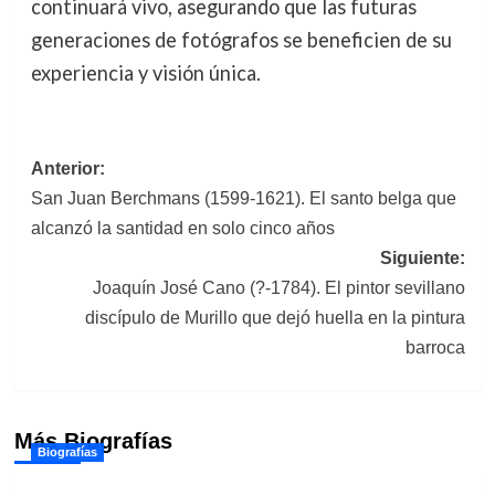
continuará vivo, asegurando que las futuras
generaciones de fotógrafos se beneficien de su
experiencia y visión única.
Navegación
Anterior:
San Juan Berchmans (1599-1621). El santo belga que
de
alcanzó la santidad en solo cinco años
entradas
Siguiente:
Joaquín José Cano (?-1784). El pintor sevillano
discípulo de Murillo que dejó huella en la pintura
barroca
Más Biografías
Biografías