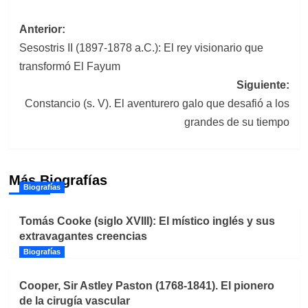
Navegación
Anterior:
Sesostris II (1897-1878 a.C.): El rey visionario que
de
transformó El Fayum
entradas
Siguiente:
Constancio (s. V). El aventurero galo que desafió a los
grandes de su tiempo
Más Biografías
Biografías
Tomás Cooke (siglo XVIII): El místico inglés y sus
extravagantes creencias
Biografías
Cooper, Sir Astley Paston (1768-1841). El pionero
de la cirugía vascular