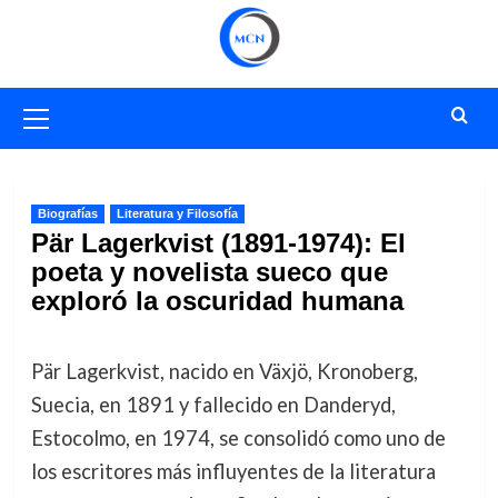
Saltar
al
contenido
Menú
primario
Biografías
Literatura y Filosofía
Pär Lagerkvist (1891-1974): El
poeta y novelista sueco que
exploró la oscuridad humana
Pär Lagerkvist, nacido en Växjö, Kronoberg,
Suecia, en 1891 y fallecido en Danderyd,
Estocolmo, en 1974, se consolidó como uno de
los escritores más influyentes de la literatura