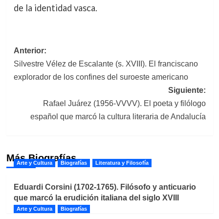
de la identidad vasca.
Navegación
Anterior:
Silvestre Vélez de Escalante (s. XVIII). El franciscano
de
explorador de los confines del suroeste americano
entradas
Siguiente:
Rafael Juárez (1956-VVVV). El poeta y filólogo
español que marcó la cultura literaria de Andalucía
Más Biografías
Arte y Cultura
Biografías
Literatura y Filosofía
Eduardi Corsini (1702-1765). Filósofo y anticuario
que marcó la erudición italiana del siglo XVIII
Arte y Cultura
Biografías