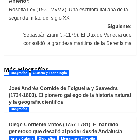
Navegación
Anterior:
Rosetta Loy (1931-VVVV): Una escritora italiana de la
de
segunda mitad del siglo XX
entradas
Siguiente:
Sebastián Ziani (¿-1179). El Dux de Venecia que
consolidó la grandeza marítima de la Serenísima
Más Biografías
Biografías
Ciencia y Tecnología
José Andrés Cornide de Folgueira y Saavedra
(1734-1803). El pionero gallego de la historia natural
y la geografía científica
Biografías
Diego Corriente Matos (1757-1781). El bandido
generoso que desafió al poder desde Andalucía
Arte y Cultura
Biografías
Literatura y Filosofía