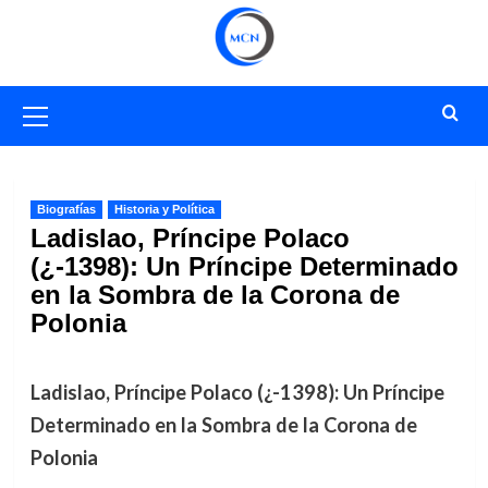
Saltar
al
contenido
Menú
primario
Biografías
Historia y Política
Ladislao, Príncipe Polaco
(¿-1398): Un Príncipe Determinado
en la Sombra de la Corona de
Polonia
Ladislao, Príncipe Polaco (¿-1398): Un Príncipe
Determinado en la Sombra de la Corona de
Polonia