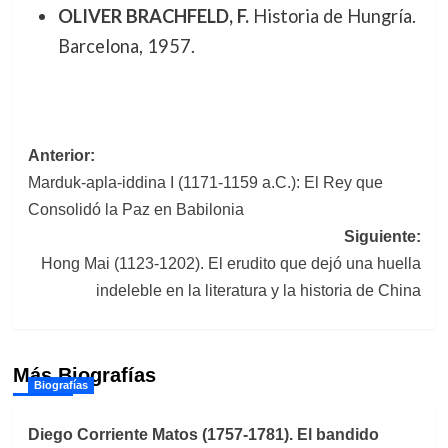
OLIVER BRACHFELD, F.
Historia de Hungría.
Barcelona, 1957.
Navegación
Anterior:
Marduk-apla-iddina I (1171-1159 a.C.): El Rey que
de
Consolidó la Paz en Babilonia
entradas
Siguiente:
Hong Mai (1123-1202). El erudito que dejó una huella
indeleble en la literatura y la historia de China
Más Biografías
Biografías
Diego Corriente Matos (1757-1781). El bandido