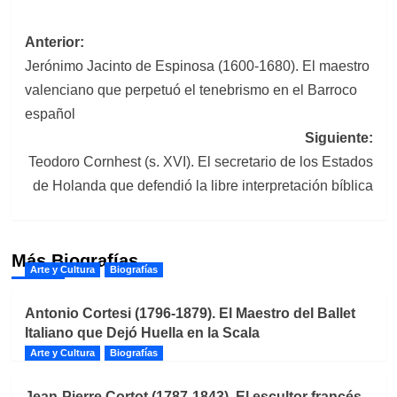
Navegación
Anterior:
Jerónimo Jacinto de Espinosa (1600-1680). El maestro
de
valenciano que perpetuó el tenebrismo en el Barroco
entradas
español
Siguiente:
Teodoro Cornhest (s. XVI). El secretario de los Estados
de Holanda que defendió la libre interpretación bíblica
Más Biografías
Arte y Cultura
Biografías
Antonio Cortesi (1796-1879). El Maestro del Ballet
Italiano que Dejó Huella en la Scala
Arte y Cultura
Biografías
Jean-Pierre Cortot (1787-1843). El escultor francés