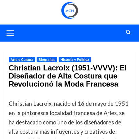
Saltar
al
contenido
Menú
primario
Arte y Cultura
Biografías
Historia y Política
Christian Lacroix (1951-VVVV): El
Diseñador de Alta Costura que
Revolucionó la Moda Francesa
Christian Lacroix, nacido el 16 de mayo de 1951
en la pintoresca localidad francesa de Arles, se
ha destacado como uno de los diseñadores de
alta costura más influyentes y creativos del