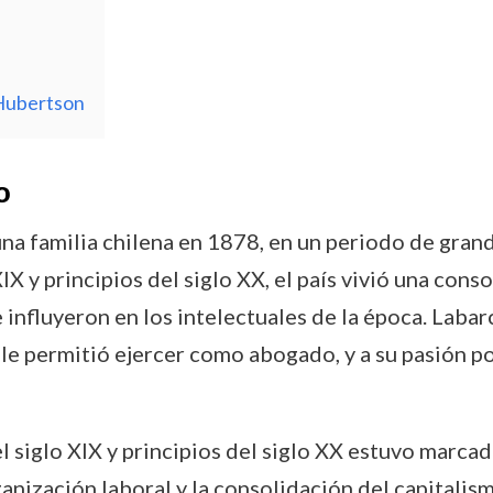
 Hubertson
o
na familia chilena en 1878, en un periodo de gran
 XIX y principios del siglo XX, el país vivió una co
influyeron en los intelectuales de la época. Laba
le permitió ejercer como abogado, y a su pasión por 
l siglo XIX y principios del siglo XX estuvo marcado
anización laboral y la consolidación del capitalis