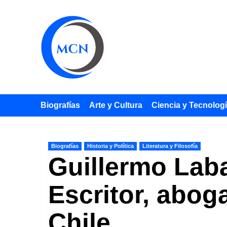
Saltar
al
contenido
Biografías
Arte y Cultura
Ciencia y Tecnolog
Biografías
Historia y Política
Literatura y Filosofía
Guillermo Lab
Escritor, abog
Chile