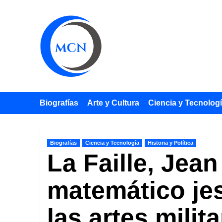
Saltar
al
contenido
Biografías
Arte y Cultura
Ciencia y Tecnolog
Biografías
Ciencia y Tecnología
Historia y Política
La Faille, Jean
matemático jes
las artes milit