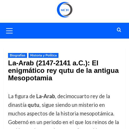
Saltar
al
contenido
Menú
primario
Biografías
Historia y Política
La-Arab (2147-2141 a.C.): El
enigmático rey qutu de la antigua
Mesopotamia
La figura de
La-Arab
, decimocuarto rey de la
dinastía
qutu
, sigue siendo un misterio en
muchos aspectos de la historia mesopotámica.
Gobernó en un periodo en el que los reinos de la