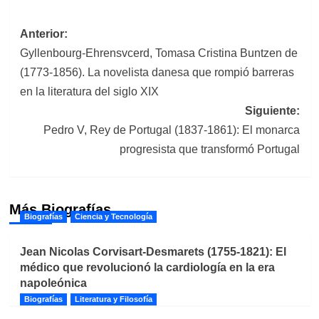
Navegación
Anterior:
Gyllenbourg-Ehrensvcerd, Tomasa Cristina Buntzen de
de
(1773-1856). La novelista danesa que rompió barreras
entradas
en la literatura del siglo XIX
Siguiente:
Pedro V, Rey de Portugal (1837-1861): El monarca
progresista que transformó Portugal
Más Biografías
Biografías
Ciencia y Tecnología
Jean Nicolas Corvisart-Desmarets (1755-1821): El
médico que revolucionó la cardiología en la era
napoleónica
Biografías
Literatura y Filosofía