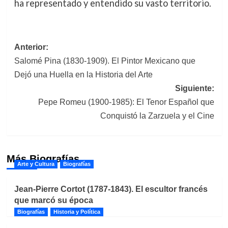
ha representado y entendido su vasto territorio.
Navegación
Anterior:
Salomé Pina (1830-1909). El Pintor Mexicano que
de
Dejó una Huella en la Historia del Arte
entradas
Siguiente:
Pepe Romeu (1900-1985): El Tenor Español que
Conquistó la Zarzuela y el Cine
Más Biografías
Arte y Cultura
Biografías
Jean-Pierre Cortot (1787-1843). El escultor francés
que marcó su época
Biografías
Historia y Política