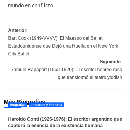
mundo en conflicto.
Navegación
Anterior:
Bart Cook (1949-VVVV): El Maestro del Ballet
de
Estadounidense que Dejó una Huella en el New York
entradas
City Ballet
Siguiente:
Samuel Rapaport (1863-1920): El escritor hebreo-ruso
que transformó el teatro yiddish
Más Biografías
Biografías
Literatura y Filosofía
Haroldo Conti (1925-1976): El escritor argentino que
capturó la esencia de la existencia humana