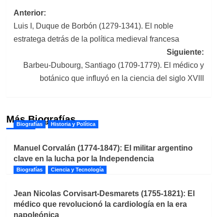
Navegación
Anterior:
Luis I, Duque de Borbón (1279-1341). El noble
de
estratega detrás de la política medieval francesa
entradas
Siguiente:
Barbeu-Dubourg, Santiago (1709-1779). El médico y
botánico que influyó en la ciencia del siglo XVIII
Más Biografías
Biografías
Historia y Política
Manuel Corvalán (1774-1847): El militar argentino
clave en la lucha por la Independencia
Biografías
Ciencia y Tecnología
Jean Nicolas Corvisart-Desmarets (1755-1821): El
médico que revolucionó la cardiología en la era
napoleónica