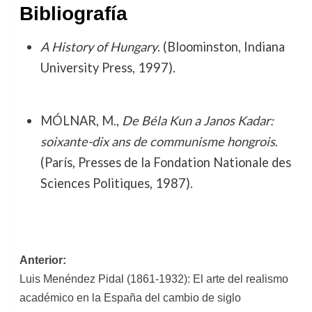
Bibliografía
A History of Hungary
. (Bloominston, Indiana
University Press, 1997).
MÓLNAR, M.,
De Béla Kun a Janos Kadar:
soixante-dix ans de communisme hongrois
.
(París, Presses de la Fondation Nationale des
Sciences Politiques, 1987).
Navegación
Anterior:
Luis Menéndez Pidal (1861-1932): El arte del realismo
de
académico en la España del cambio de siglo
entradas