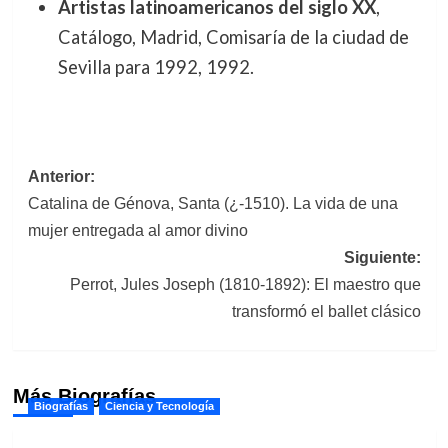
Artistas latinoamericanos del siglo XX
,
Catálogo, Madrid, Comisaría de la ciudad de
Sevilla para 1992, 1992.
Navegación
Anterior:
Catalina de Génova, Santa (¿-1510). La vida de una
de
mujer entregada al amor divino
entradas
Siguiente:
Perrot, Jules Joseph (1810-1892): El maestro que
transformó el ballet clásico
Más Biografías
Biografías
Ciencia y Tecnología