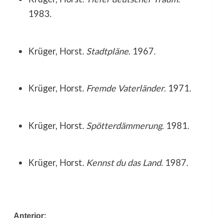
1983.
Krüger, Horst.
Stadtpläne
. 1967.
Krüger, Horst.
Fremde Vaterländer
. 1971.
Krüger, Horst.
Spötterdämmerung
. 1981.
Krüger, Horst.
Kennst du das Land
. 1987.
Navegación
Anterior: