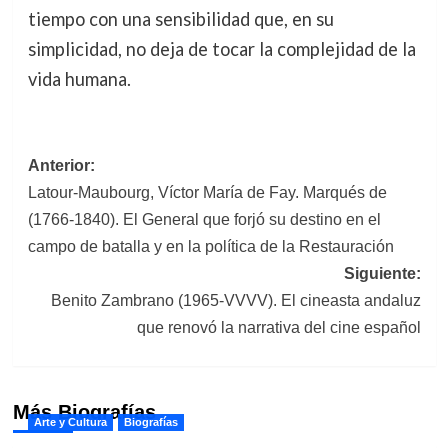
tiempo con una sensibilidad que, en su
simplicidad, no deja de tocar la complejidad de la
vida humana.
Navegación
Anterior:
Latour-Maubourg, Víctor María de Fay. Marqués de
de
(1766-1840). El General que forjó su destino en el
entradas
campo de batalla y en la política de la Restauración
Siguiente:
Benito Zambrano (1965-VVVV). El cineasta andaluz
que renovó la narrativa del cine español
Más Biografías
Arte y Cultura
Biografías