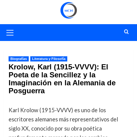
Saltar
al
contenido
Menú
primario
Biografías
Literatura y Filosofía
Krolow, Karl (1915-VVVV): El
Poeta de la Sencillez y la
Imaginación en la Alemania de
Posguerra
Karl Krolow (1915-VVVV) es uno de los
escritores alemanes más representativos del
siglo XX, conocido por su obra poética