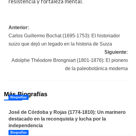
resistencia y fortaleza mental.
Navegación
Anterior:
Carlos Guillermo Bochat (1695-1753): El historiador
de
suizo que dejó un legado en la historia de Suiza
entradas
Siguiente:
Adolphe Théodore Brongniart (1801-1876): El pionero
de la paleobotánica moderna
Más Biografías
Biografías
José de Córdoba y Rojas (1774-1810): Un marinero
destacado en la reconquista y lucha por la
independencia
Biografías