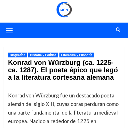
Saltar
al
contenido
Menú
primario
Biografías
Historia y Política
Literatura y Filosofía
Konrad von Würzburg (ca. 1225-
ca. 1287). El poeta épico que legó
a la literatura cortesana alemana
Konrad von Würzburg fue un destacado poeta
alemán del siglo XIII, cuyas obras perduran como
una parte fundamental de la literatura medieval
europea. Nacido alrededor de 1225 en