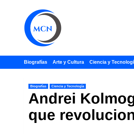
Saltar
al
contenido
Biografías
Arte y Cultura
Ciencia y Tecnolog
Biografías
Ciencia y Tecnología
Andrei Kolmog
que revolucion